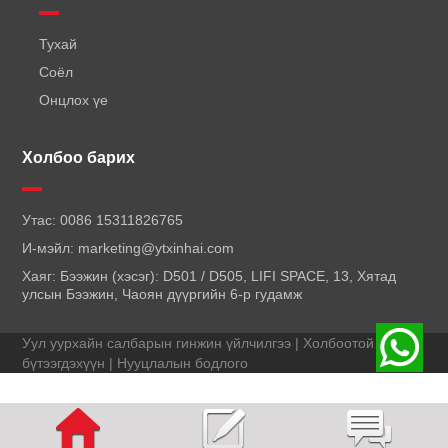
Тухай
Соёл
Онцлох үе
Холбоо барих
Утас:
0086 15311826765
И-мэйл:
marketing@ytxinhai.com
Хаяг: Бээжин (хэсэг): D501 / D505, LIFI SPACE, 13, Хятад
улсын Бээжин, Чаоян дүүргийн 6-р гудамж
Уул уурхайн салбарын гинжин үйлчилгээ | Холбоотой
бүтээгдэхүүн |
Нууцлалын бодлого