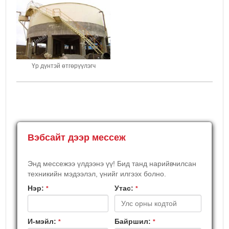
Үр дүнтэй өтгөрүүлэгч
Вэбсайт дээр мессеж
Энд мессежээ үлдээнэ үү! Бид танд нарийвчилсан
техникийн мэдээлэл, үнийг илгээх болно.
Нэр:
Утас:
*
*
И-мэйл:
Байршил:
*
*