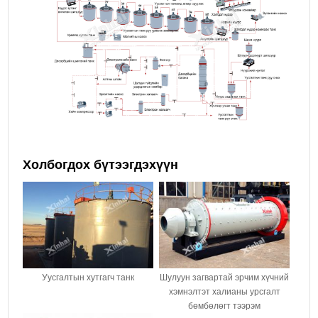
Холбогдох бүтээгдэхүүн
Уусгалтын хутгагч танк
Шулуун загвартай эрчим хүчний
хэмнэлтэт халианы урсгалт
бөмбөлөгт тээрэм