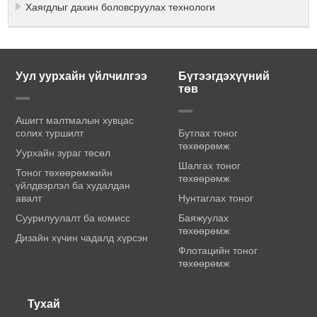
Хаягдлыг дахин боловсруулах технологи
Уул уурхайн үйлчилгээ
Бүтээгдэхүүний
төв
Ашигт малтмалын хувцас
солих туршилт
Бутлах тоног
төхөөрөмж
Уурхайн зураг төсөл
Шалгах тоног
Тоног төхөөрөмжийн
төхөөрөмж
үйлдвэрлэл ба худалдан
авалт
Нунтаглах тоног
Суурилуулалт ба комисс
Баяжуулах
төхөөрөмж
Дизайн хүчин чадалд хүрсэн
Флотацийн тоног
төхөөрөмж
Тухай