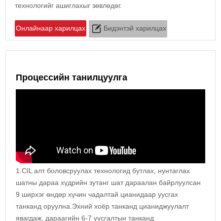
технологийг ашиглахыг зөвлөдөг.
Онлайнаар харилцах
Бидэнтэй харилцах
Процессийн танилцуулга
1.CIL алт боловсруулах технологид бутлах, нунтаглах
шатны дараа хүдрийн зутанг шат дараалан байрлуулсан
9 ширхэг өндөр хүчин чадалтай цианидаар уусгах
танканд оруулна.Эхний хоёр танканд цианиджуулалт
явагдаж, дараагийн 6-7 уусгалтын танканд