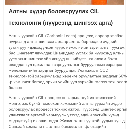
Алтны хүдэр боловсруулах CIL
технолонги (нүүрсэнд шингээх арга)
Алтны уурхайн CIL (CarbonInLeach) процесс, өөрөөр хэлбэл
нүүрсэнд алтыг шингээх аргаар алт олборлохдоо хүдрийн
зутан руу идэвхжүүлсэн нүүрс нэмж, нэгэн зэрэг алтыг уусгаж
бас шингээлт явуулдаг. Цианидаар уусгах ба нүүрсэнд алтны
уусмалыг шингээх үйл явцууд нь нийтдээ нэг алхам болж
явагддаг тул цахилгаан зарцуулалтыг бууруулахын зэрэгцээ
менежментийн зардлыг бууруулдаг. Уламжлалт CCD
технологитой харьцуулахад хөрөнгө оруулалтын зардлыг 66%
-р хэмнэдэг бөгөөд орчин үеийн уул уурхайн голлох технологи
болсон.
Алтны уурхайн CIL процесс нь харьцангуй их хэмжээний
мөнгө, зэс бүхий томоохон хэмжээний алтны уурхайн хүдэр
боловсруулах процесст тохиромжтой. Нүүрсэнд шингээх аргыг
уламжлалт аргатай харьцуулж үзэхэд эдийн засгийн хувьд
мэдэгдэхүйц их ашиг өгдөг. Жижиг алтны уурхайнуудын хувьд
Синьхай компани нь алтны баяжмалын флотацийн