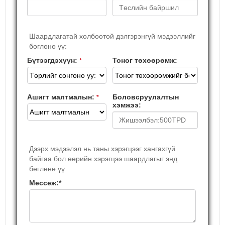
Шаардлагатай холбоотой дэлгэрэнгүй мэдээллийг
бөглөнө үү:
Бүтээгдэхүүн:
Тоног төхөөрөмж:
*
Ашигт малтмалын:
Боловсруулалтын
*
хэмжээ:
Дээрх мэдээлэл нь таны хэрэгцээг хангахгүй
байгаа бол өөрийн хэрэгцээ шаардлагыг энд
бөглөнө үү.
Мессеж:
*