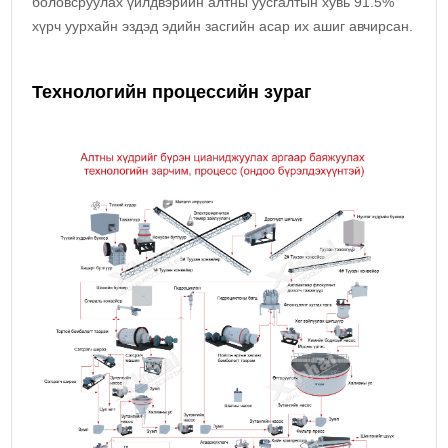
боловсруулах үйлдвэрийн алтны уусгалтын хувь 91.5%
хүрч уурхайн эздэд эдийн засгийн асар их ашиг авчирсан.
Технологийн процессийн зураг