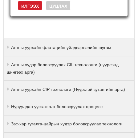
Алтны уурхайн флотацийн үйлдвэрлэлийн шугам
Алтны хүдэр боловсруулах CIL технолонги (нүүрсэнд
шингээх арга)
Алтны уурхайн CIP технологи (Нүүрстэй зутангийн арга)
Нуруулдан уусгаж алт боловсруулах процесс
Зэс-хар тугалга-цайрын хүдэр боловсруулах технологи