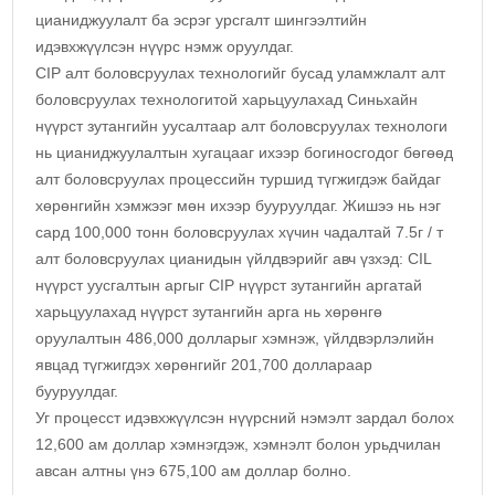
цианиджуулалт ба эсрэг урсгалт шингээлтийн
идэвхжүүлсэн нүүрс нэмж оруулдаг.
CIP алт боловсруулах технологийг бусад уламжлалт алт
боловсруулах технологитой харьцуулахад Синьхайн
нүүрст зутангийн уусалтаар алт боловсруулах технологи
нь цианиджуулалтын хугацааг ихээр богиносгодог бөгөөд
алт боловсруулах процессийн туршид түгжигдэж байдаг
хөрөнгийн хэмжээг мөн ихээр бууруулдаг. Жишээ нь нэг
сард 100,000 тонн боловсруулах хүчин чадалтай 7.5г / т
алт боловсруулах цианидын үйлдвэрийг авч үзхэд: CIL
нүүрст уусгалтын аргыг CIP нүүрст зутангийн аргатай
харьцуулахад нүүрст зутангийн арга нь хөрөнгө
оруулалтын 486,000 долларыг хэмнэж, үйлдвэрлэлийн
явцад түгжигдэх хөрөнгийг 201,700 доллараар
бууруулдаг.
Уг процесст идэвхжүүлсэн нүүрсний нэмэлт зардал болох
12,600 ам доллар хэмнэгдэж, хэмнэлт болон урьдчилан
авсан алтны үнэ 675,100 ам доллар болно.