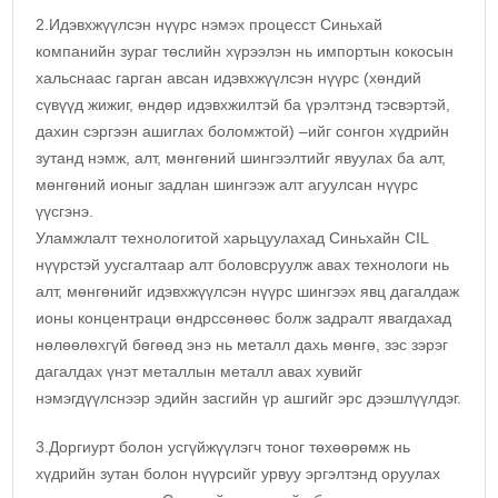
2.Идэвхжүүлсэн нүүрс нэмэх процесст Синьхай
компанийн зураг төслийн хүрээлэн нь импортын кокосын
хальснаас гарган авсан идэвхжүүлсэн нүүрс (хөндий
сүвүүд жижиг, өндөр идэвхжилтэй ба үрэлтэнд тэсвэртэй,
дахин сэргээн ашиглах боломжтой) –ийг сонгон хүдрийн
зутанд нэмж, алт, мөнгөний шингээлтийг явуулах ба алт,
мөнгөний ионыг задлан шингээж алт агуулсан нүүрс
үүсгэнэ.
Уламжлалт технологитой харьцуулахад Синьхайн CIL
нүүрстэй уусгалтаар алт боловсруулж авах технологи нь
алт, мөнгөнийг идэвхжүүлсэн нүүрс шингээх явц дагалдаж
ионы концентраци өндрссөнөөс болж задралт явагдахад
нөлөөлөхгүй бөгөөд энэ нь металл дахь мөнгө, зэс зэрэг
дагалдах үнэт металлын металл авах хувийг
нэмэгдүүлснээр эдийн засгийн үр ашгийг эрс дээшлүүлдэг.
3.Доргиурт болон усгүйжүүлэгч тоног төхөөрөмж нь
хүдрийн зутан болон нүүрсийг урвуу эргэлтэнд оруулах