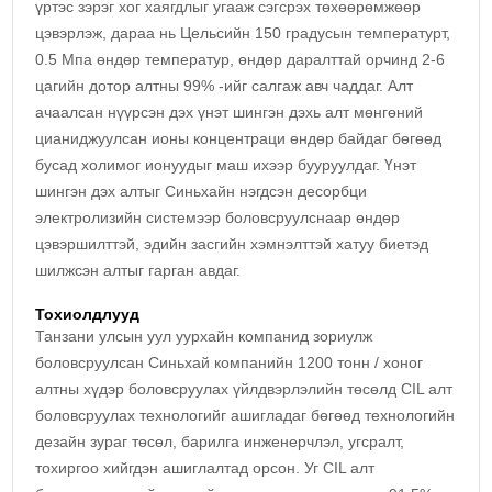
үртэс зэрэг хог хаягдлыг угааж сэгсрэх төхөөрөмжөөр
цэвэрлэж, дараа нь Цельсийн 150 градусын температурт,
0.5 Мпа өндөр температур, өндөр даралттай орчинд 2-6
цагийн дотор алтны 99% -ийг салгаж авч чаддаг. Алт
ачаалсан нүүрсэн дэх үнэт шингэн дэхь алт мөнгөний
цианиджуулсан ионы концентраци өндөр байдаг бөгөөд
бусад холимог ионуудыг маш ихээр бууруулдаг. Үнэт
шингэн дэх алтыг Синьхайн нэгдсэн десорбци
электролизийн системээр боловсруулснаар өндөр
цэвэршилттэй, эдийн засгийн хэмнэлттэй хатуу биетэд
шилжсэн алтыг гарган авдаг.
Тохиолдлууд
Танзани улсын уул уурхайн компанид зориулж
боловсруулсан Синьхай компанийн 1200 тонн / хоног
алтны хүдэр боловсруулах үйлдвэрлэлийн төсөлд CIL алт
боловсруулах технологийг ашигладаг бөгөөд технологийн
дезайн зураг төсөл, барилга инженерчлэл, угсралт,
тохиргоо хийгдэн ашиглалтад орсон. Уг CIL алт