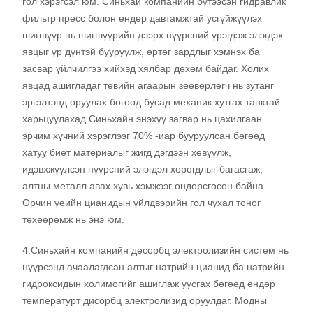
гол хэрэгсэл юм. Синьхай компанийн бүтээсэн гидравлик
фильтр пресс болон өндөр давтамжтай усгүйжүүлэх
шигшүүр нь шигшүүрийн дээрх нүүрсний үрэгдэж элэгдэх
явцыг үр дүнтэй бууруулж, өртөг зардлыг хэмнэх ба
засвар үйлчилгээ хийхэд хялбар дөхөм байдаг. Холих
явцад ашигладаг төвийн агаарын зөөвөрлөгч нь зутанг
эргэлтэнд оруулах бөгөөд бусад механик хутгах танктай
харьцуулахад Синьхайн энэхүү загвар нь цахилгаан
эрчим хүчний хэрэглээг 70% -иар бууруулсан бөгөөд
хатуу биет материалыг жигд дэгдээн хөвүүлж,
идэвхжүүлсэн нүүрсний элэгдэл хорогдлыг багасгаж,
алтны металл авах хувь хэмжээг өндөрсгөсөн байна.
Орчин үеийн цианидын үйлдвэрийн гол чухал тоног
төхөөрөмж нь энэ юм.
4.Синьхайн компанийн десорбц электролизийн систем нь
нүүрсэнд ачаалагдсан алтыг натрийн цианид ба натрийн
гидроксидын холимогийг ашиглаж уусгах бөгөөд өндөр
температурт дисорбц электролизид оруулдаг. Модны