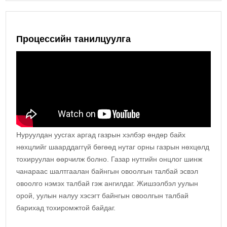
Процессийн танилцуулга
Нуруулдан уусгах аргад газрын хэлбэр өндөр байх
нөхцлийг шаарддаггүй бөгөөд нутаг орны газрын нөхцөлд
тохируулан өөрчилж болно. Газар нутгийн онцлог шинж
чанараас шалтгаалан байнгын овоолгын талбай эсвэл
овоолго нэмэх талбай гэж ангилдаг. Жишээлбэл уулын
орой, уулын налуу хэсэгт байнгын овоолгын талбай
барихад тохиромжтой байдаг.