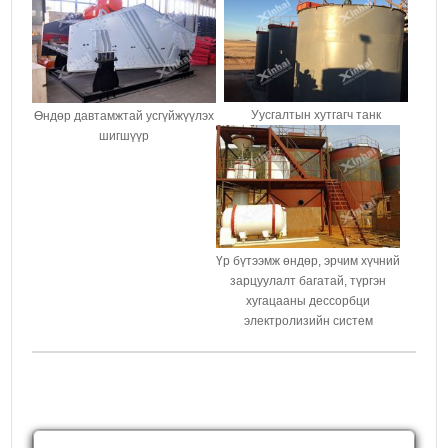
Уусгалтын хутгагч танк
Өндөр давтамжтай усгүйжүүлэх
шигшүүр
Үр бүтээмж өндөр, эрчим хүчний
зарцуулалт багатай, түргэн
хугацааны дессорбци
электролизийн систем