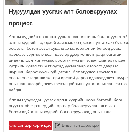
Нуруулдан уусгаж алт боловсруулах
процесс
Алтны хүдрийн овоолгыг уусгах технологи нь бага агуулгатай
алтны хүдрийг тодорхой хэмжээгээр (эсвэл нунтаглах) буталж,
асфальт, бетон эсвэл хуванцар материалтай бөгөөд доош
нэвчхээс сэргийлэгдсэн дэвсгэр дээр концентраци багатай
цианид, шүлтлэг уусмал, хоргүй уусгагч эсвэл шингэрүүлсэн
хүхрийн хүчил гэх мэт бусад уусмалаар овоолго дээрээс
шүршин бороожуулж гүйцэтгэнэ. Алт агуулсан уусмал нь
овоолгоос гадагшилж гарч ирсний дараа идэвхжүүлсэн нүүрс
ашиглан адсорбц эсвэл эсвэл цайрын нунтаг ашиглан сэлгээ
хийдэг.
Алтны нуруулдан уусгах аргыг хүдрийн нөөц багатай, бага
агуулгатай зэрэг ердийн аргаар боловсруулан ашиглах
боломжгүй алтны хүдрийг боловсруулахад ашиглана .
Онлайнаар харилцах
Бидэнтэй харилцах