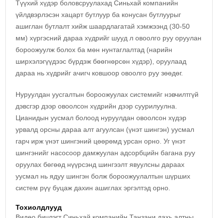
Түүхий хүдэр боловсруулахад Синьхай компанийн
үйлдвэрлэсэн хацарт бутлуур ба конусан бутлуурыг
ашиглан бутлалт хийж шаардлагатай хэмжээнд (30-50
мм) хүргэсний дараа хүдрийг шууд л овоолго руу оруулан
бороожуулж болох ба мөн нунтаглалтад (нарийн
ширхэлэгүүдээс бүрдэж бөөгнөрсөн хүдэр), оруулаад
дараа нь хүдрийг ачигч ковшоор овоолго руу зөөдөг.
Нуруулдан уусгалтын бороожуулах системийг нэвчилтгүй
дэвсгэр дээр овоолсон хүдрийн дээр суурилуулна.
Цианидын уусмал болоод нуруулдан овоолсон хүдэр
урвалд орсны дараа алт агуулсан (үнэт шингэн) уусмал
гарч ирж үнэт шингэний цөөрөмд урсан орно. Уг үнэт
шингэнийг насосоор дамжуулан адсорбцийн багана руу
оруулах бөгөөд нүүрсэнд шингээлт явуулсны дараах
уусмал нь ядуу шингэн болж бороожуулалтын шүрших
систем рүү буцаж дахин ашиглах эргэлтэд орно.
Тохиолдлууд
Видео бичлэгт Синьхай компанийн Танзани дахь алтны