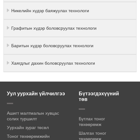
Никелийн хүдэр баяжуулах технологи
Графитын хүдэр боловсруулах технологи
Баритын хүдэр боловсруулах технологи
Хаягдлыг дахин боловсруулах технологи
Уул уурхайн үйлчилгээ
Бүтээгдэхүүний
төв
Ашигт малтмалын хувцас
солих туршилт
Бутлах тоног
төхөөрөмж
Уурхайн зураг төсөл
Шалгах тоног
Тоног төхөөрөмжийн
төхөөрөмж