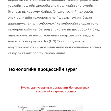
уурхайн төслийн дисорбц электролизийн системийн
бүрнээр нь харуулж байна. Энэхүү төслийн дисорбц
электролизийн төхөөрөмж нь ” шаварт зутанг бүрэн
цианиджуулан алт олборлох” хөтөлбөрийн үндсэн тоног
төхөөрөмжийн нэг бөгөөд уг систем нь десорбцийн биед
идэвхижүүлсэн нүүрстөрөгчөөр амархан шингээгддэг
нэмэх ионыг оруулан Au (CN) 2-ийг орлуулж, алт
агуулсан нүүрсний үнэт шингэнийг ионжуулалтын аргаар
хатуу биет алт болгон гаргаж авдаг.
Технологийн процессийн зураг