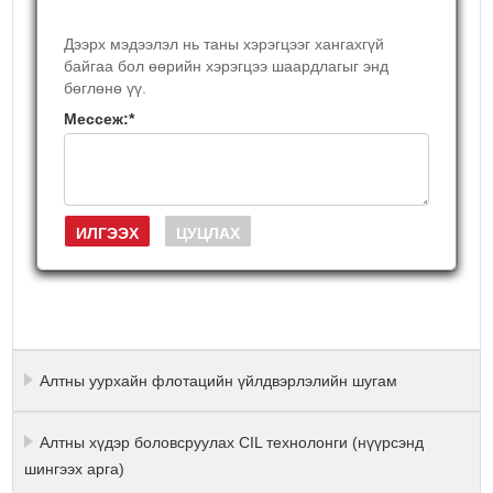
Дээрх мэдээлэл нь таны хэрэгцээг хангахгүй
байгаа бол өөрийн хэрэгцээ шаардлагыг энд
бөглөнө үү.
Мессеж:
*
Алтны уурхайн флотацийн үйлдвэрлэлийн шугам
Алтны хүдэр боловсруулах CIL технолонги (нүүрсэнд
шингээх арга)