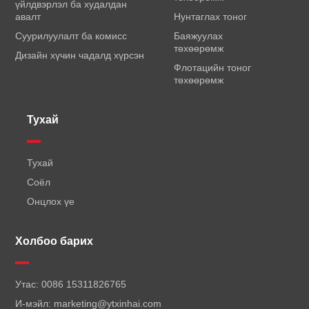
үйлдвэрлэл ба худалдан
авалт
Нунтаглах тоног
Суурилуулалт ба комисс
Баяжуулах
төхөөрөмж
Дизайн хүчин чадалд хүрсэн
Флотацийн тоног
төхөөрөмж
Тухай
Тухай
Соёл
Онцлох үе
Холбоо барих
Утас:
0086 15311826765
И-мэйл:
marketing@ytxinhai.com