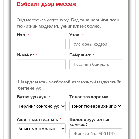
Вэбсайт дээр мессеж
Энд мессежээ үлдээнэ үү! Бид танд нарийвчилсан
техникийн мэдээлэл, үнийг илгээх болно.
Нэр:
Утас:
*
*
И-мэйл:
Байршил:
*
*
Шаардлагатай холбоотой дэлгэрэнгүй мэдээллийг
бөглөнө үү:
Бүтээгдэхүүн:
Тоног төхөөрөмж:
*
Ашигт малтмалын:
Боловсруулалтын
*
хэмжээ: