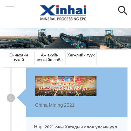
Синьхайн
Аж ахуйн
Хөгжлийн түүх
тухай
нэгжийн соёл
1
China Mining 2021
Нэр:
2021 оны Хятадын олон улсын уул