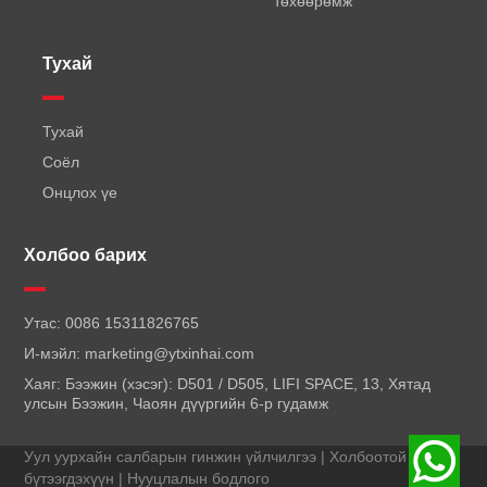
төхөөрөмж
Тухай
Тухай
Соёл
Онцлох үе
Холбоо барих
Утас:
0086 15311826765
И-мэйл:
marketing@ytxinhai.com
Хаяг: Бээжин (хэсэг): D501 / D505, LIFI SPACE, 13, Хятад
улсын Бээжин, Чаоян дүүргийн 6-р гудамж
Уул уурхайн салбарын гинжин үйлчилгээ | Холбоотой
бүтээгдэхүүн |
Нууцлалын бодлого