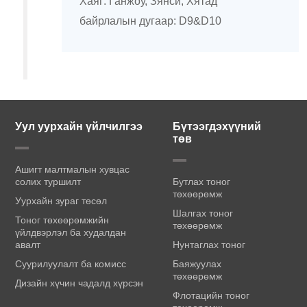
Хаяг: Ганжоу, Зянси, Хятад
байрлалын дугаар: D9&D10
Уул уурхайн үйлчилгээ
Бүтээгдэхүүний
төв
Ашигт малтмалын хувцас
солих туршилт
Бутлах тоног
төхөөрөмж
Уурхайн зураг төсөл
Шалгах тоног
Тоног төхөөрөмжийн
төхөөрөмж
үйлдвэрлэл ба худалдан
авалт
Нунтаглах тоног
Суурилуулалт ба комисс
Баяжуулах
төхөөрөмж
Дизайн хүчин чадалд хүрсэн
Флотацийн тоног