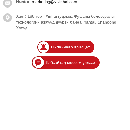
Имэйл:
marketing@ytxinhai.com
Хаяг:
188 тоот, Xinhai гудамж, Фушаны боловсролын
технологийн ажлууд дүүрэн байна, Yantai, Shandong,
Хятад
Онлайнаар ярилцах
Вэбсайтад мессеж үлдээх